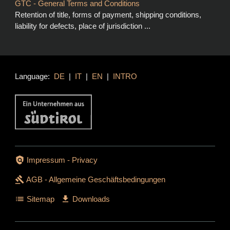
GTC - General Terms and Conditions
Retention of title, forms of payment, shipping conditions,
liability for defects, place of jurisdiction ...
Language:
DE
|
IT
|
EN
|
INTRO
policy
Impressum - Privacy
gavel
AGB - Allgemeine Geschäftsbedingungen
list
download
Sitemap
Downloads